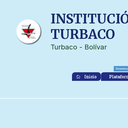
Ir
al
INSTITUCI
contenido
TURBACO
Turbaco - Bolívar
Docentes y
Inicio
Platafor