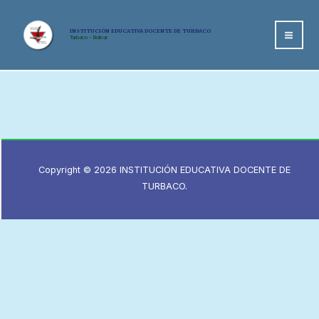
Ir
al
INSTITUCIÓN EDUCATIVA DOCENTE DE TURBACO
Turbaco - Bolívar
MA
contenido
ME
Copyright © 2026 INSTITUCIÓN EDUCATIVA DOCENTE DE
TURBACO.