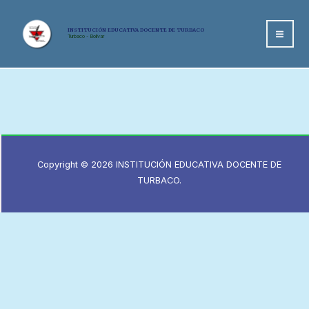
Ir
al
INSTITUCIÓN EDUCATIVA DOCENTE DE TURBACO
Turbaco - Bolívar
MA
contenido
ME
Copyright © 2026 INSTITUCIÓN EDUCATIVA DOCENTE DE
TURBACO.